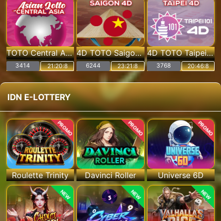
TOTO Central Asia
4D TOTO Saigon POOLS
4D TOTO Taipei POOLS
3414
6244
3768
21:20:7
23:21:7
20:46:7
IDN E-LOTTERY
PROMO
PROMO
PROMO
Roulette Trinity
Davinci Roller
Universe 6D
NEW
NEW
NEW