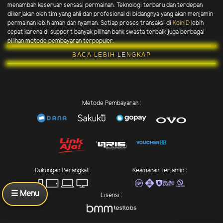
menambah keseruan sensasi permainan. Teknologi terbaru dan terdepan
dikerjakan oleh tim yang ahli dan profesional di bidangnya yang akan menjamin
permainan lebih aman dan nyaman. Setiap proses transaksi di
KoinID
lebih
cepat karena di support banyak pilihan bank swasta terbaik juga berbagai
pilihan metode pembayaran terpopuler.
BACA LEBIH LENGKAP
Metode Pembayaran :
Dukungan Perangkat :
Keamanan Terjamin :
☰ Menu
Lisensi :