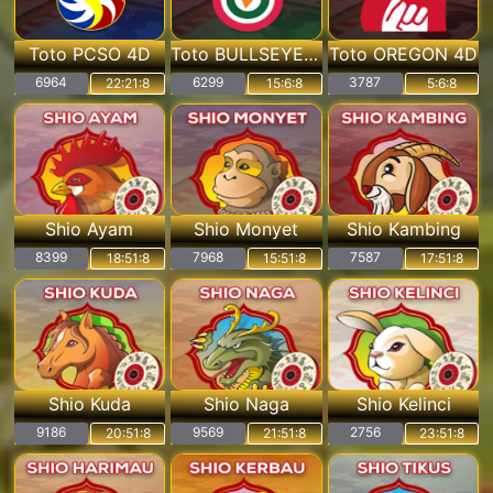
Toto PCSO 4D
Toto BULLSEYE 4D
Toto OREGON 4D
6964
6299
3787
22:21:7
15:6:7
5:6:7
Shio Ayam
Shio Monyet
Shio Kambing
8399
7968
7587
18:51:7
15:51:7
17:51:7
Shio Kuda
Shio Naga
Shio Kelinci
9186
9569
2756
20:51:7
21:51:7
23:51:7