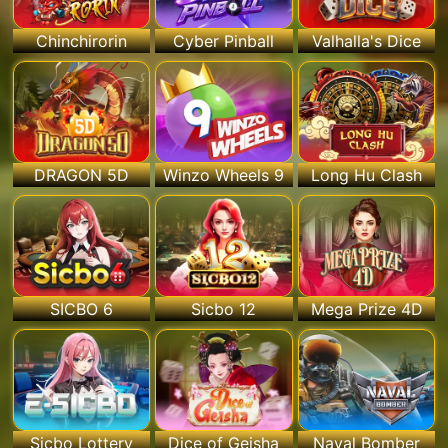
Chinchirorin
Cyber Pinball
Valhalla's Dice
DRAGON 5D
Winzo Wheels 9
Long Hu Clash
SICBO 6
Sicbo 12
Mega Prize 4D
Sicbo Lottery
Dice of Geisha
Naval Bomber