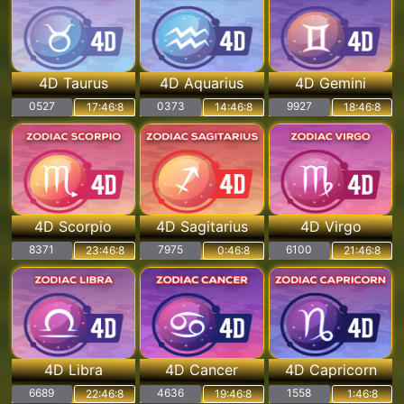
4D Taurus
4D Aquarius
4D Gemini
0527
0373
9927
17:46:7
14:46:7
18:46:7
4D Scorpio
4D Sagitarius
4D Virgo
8371
7975
6100
23:46:7
0:46:7
21:46:7
4D Libra
4D Cancer
4D Capricorn
6689
4636
1558
22:46:7
19:46:7
1:46:7