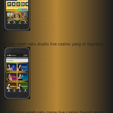
2. Klik salah satu studio live casino yang di inginkan.
3. Klik icon salah satu game live casino favorit anda